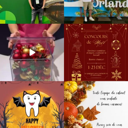
magoariec_orthodontie
magoariec_orthodontie
Déc 23
Déc 1
magoariec_orthodontie
magoariec_orthodontie
Oct 31
Oct 17