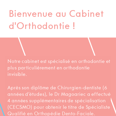
Bienvenue au Cabinet
d'Orthodontie !
Notre cabinet est spécialisé en orthodontie et
plus particulièrement en orthodontie
invisible.
Après son diplôme de Chirurgien-dentiste (6
années d’études), le Dr Magoariec a effectué
4 années supplémentaires de spécialisation
(CECSMO) pour obtenir le titre de Spécialiste
Qualifié en Orthopédie Dento-Faciale.