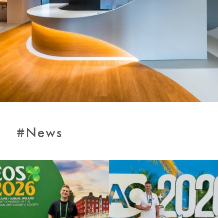
#News
magoariec_orthodontie
magoariec_orthodontie
Juin 9
Mai 2